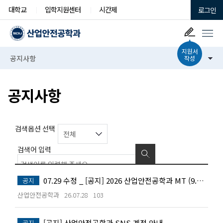
대학교
입학지원센터
시간제
로그인
지원서
공지사항
작성
공지사항
검
검색옵션 선택
색
용
검색어 입력
총
건
23
검색
07.29 수정 _ [공지] 2026 산업안전공학과 MT (9.11~12)
공지
산업안전공학과
26.07.28
103
[공지] 산업안전공학과 SNS 계정 안내
공지