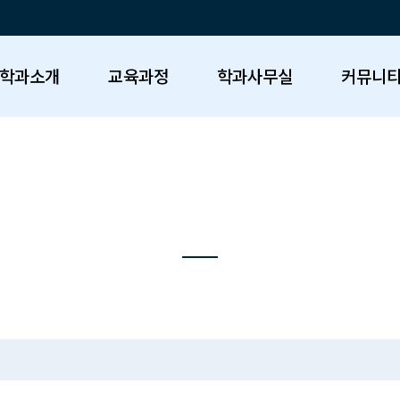
학과소개
교육과정
학과사무실
커뮤니
정
학과사무실
맵
학과일정
자격증
내
공지사항
학과FAQ
강의
학과뉴스