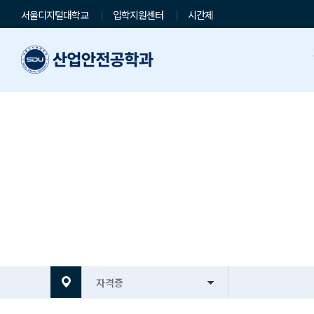
서울디지털대학교
입학지원센터
시간제
학과소개
교육과
학과개요
학습로드
학과소개동영상
교과목안
교수진소개
학과특강
학과샘플
자격증