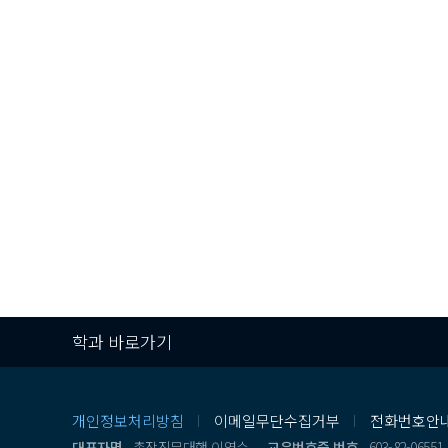
학과 바로가기
개인정보처리방침
이메일무단수집거부
전화번호안
대표자명
총장직무대행 이영수
교유번호증 번호
603-82-06551