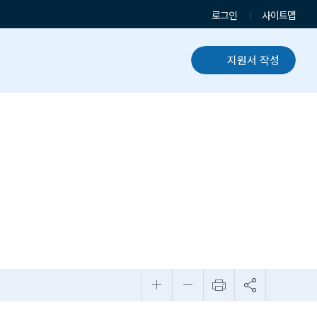
로그인
사이트맵
티
지원서 작성
커뮤니티
열린게시판
학과앨범